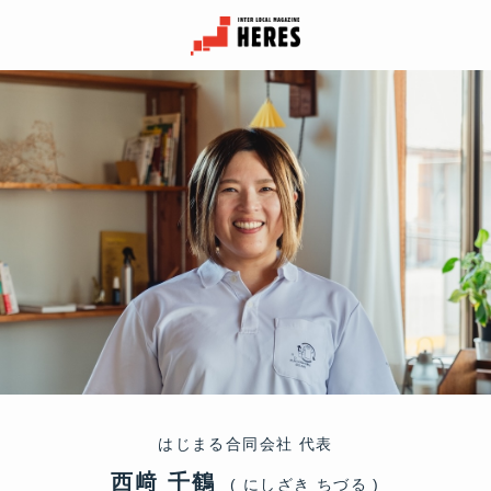
はじまる合同会社 代表
西﨑 千鶴
( にしざき ちづる )